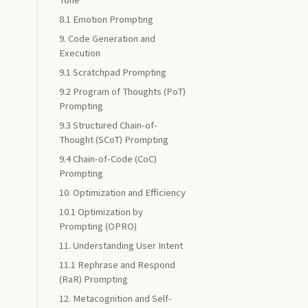
8.1 Emotion Prompting
9. Code Generation and
Execution
9.1 Scratchpad Prompting
9.2 Program of Thoughts (PoT)
Prompting
9.3 Structured Chain-of-
Thought (SCoT) Prompting
9.4 Chain-of-Code (CoC)
Prompting
10. Optimization and Efficiency
10.1 Optimization by
Prompting (OPRO)
11. Understanding User Intent
11.1 Rephrase and Respond
(RaR) Prompting
12. Metacognition and Self-