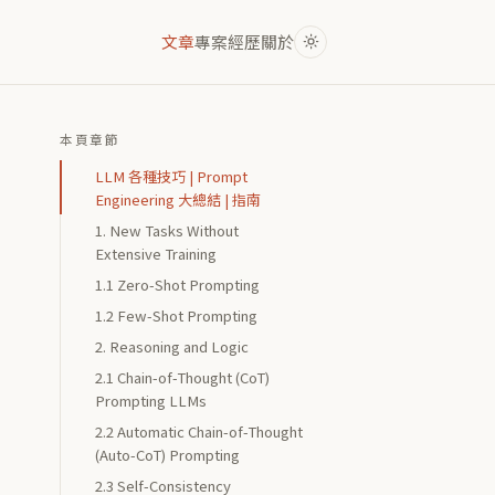
文章
專案
經歷
關於
本頁章節
LLM 各種技巧 | Prompt
Engineering 大總結 | 指南
1. New Tasks Without
Extensive Training
1.1 Zero-Shot Prompting
1.2 Few-Shot Prompting
2. Reasoning and Logic
2.1 Chain-of-Thought (CoT)
Prompting LLMs
2.2 Automatic Chain-of-Thought
(Auto-CoT) Prompting
2.3 Self-Consistency