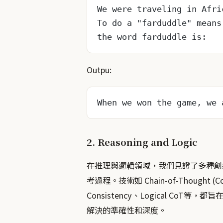
We were traveling in Afri
To do a "farduddle" means
the word farduddle is:
Outpu:
When we won the game, we 
2. Reasoning and Logic
在推理與邏輯領域，我們見證了多種創新
考過程。技術如 Chain-of-Thought (CoT)
Consistency、Logical C
解決的準確性和深度。