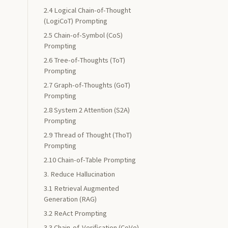
2.4 Logical Chain-of-Thought
(LogiCoT) Prompting
2.5 Chain-of-Symbol (CoS)
Prompting
2.6 Tree-of-Thoughts (ToT)
Prompting
2.7 Graph-of-Thoughts (GoT)
Prompting
2.8 System 2 Attention (S2A)
Prompting
2.9 Thread of Thought (ThoT)
Prompting
2.10 Chain-of-Table Prompting
3. Reduce Hallucination
3.1 Retrieval Augmented
Generation (RAG)
3.2 ReAct Prompting
3.3 Chain-of-Verification (CoVe)