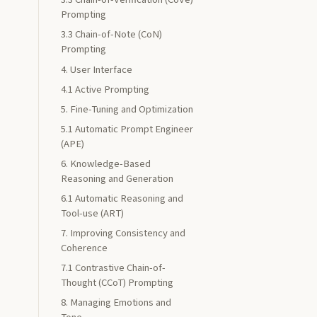
Prompting
3.3 Chain-of-Note (CoN)
Prompting
4. User Interface
4.1 Active Prompting
5. Fine-Tuning and Optimization
5.1 Automatic Prompt Engineer
(APE)
6. Knowledge-Based
Reasoning and Generation
6.1 Automatic Reasoning and
Tool-use (ART)
7. Improving Consistency and
Coherence
7.1 Contrastive Chain-of-
Thought (CCoT) Prompting
8. Managing Emotions and
Tone