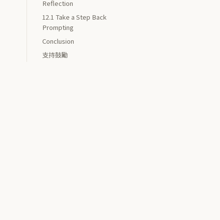
Reflection
12.1 Take a Step Back
Prompting
Conclusion
支持鼓勵
a sentence that uses