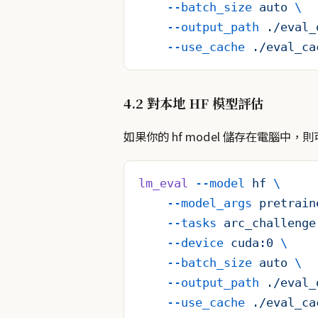
    --batch_size
 auto
 \
    --output_path
 ./eval_
    --use_cache
 ./eval_ca
4.2 對本地 HF 模型評估
如果你的 hf model 儲存在電腦中
lm_eval
 --model
 hf
 \
    --model_args
 pretrain
    --tasks
 arc_challenge
    --device
 cuda:0
 \
    --batch_size
 auto
 \
    --output_path
 ./eval_
    --use_cache
 ./eval_ca