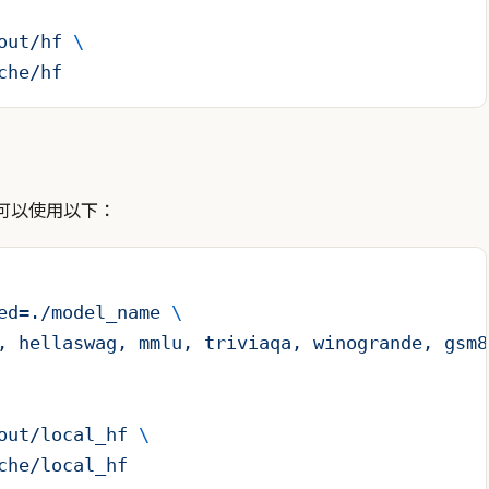
out/hf
 \
che/hf
，則可以使用以下：
ed=./model_name
 \
,
 hellaswag,
 mmlu,
 triviaqa,
 winogrande,
 gsm8
out/local_hf
 \
che/local_hf