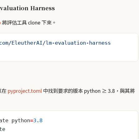
valuation Harness
b
將評估工具 clone 下來。
com/EleutherAI/lm-evaluation-harness
以在
pyproject.toml
中找到要求的版本 python ≥ 3.8，與其將
ate python
=
3.8
te