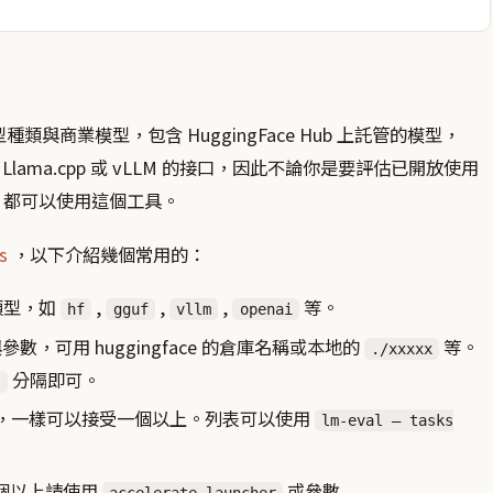
類與商業模型，包含 HuggingFace Hub 上託管的模型，
有支援 Llama.cpp 或 vLLM 的接口，因此不論你是要評估已開放使用
 LLM，都可以使用這個工具。
s
，以下介紹幾個常用的：
類型，如
,
,
,
等。
hf
gguf
vllm
openai
數，可用 huggingface 的倉庫名稱或本地的
等。
./xxxxx
分隔即可。
,
，一樣可以接受一個以上。列表可以使用
lm-eval — tasks
一個以上請使用
或參數
accelerate launcher