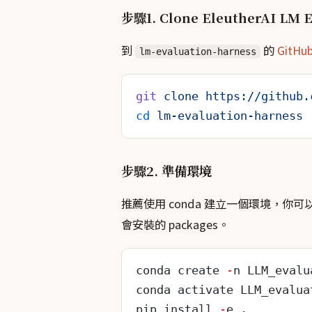
步驟1. Clone EleutherAI LM E
到
的
GitHu
lm-evaluation-harness
git
 clone
 https://github.
cd
 lm-evaluation-harness
步驟2. 準備環境
推薦使用 conda 建立一個環境，你可
會安裝的 packages。
conda create 
-
n LLM_evalu
conda activate LLM_evalua
pip install 
-
e .