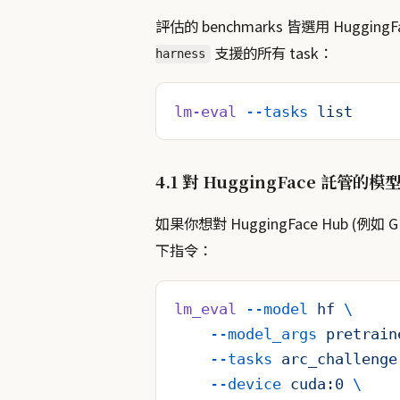
評估的 benchmarks 皆選用 Hugg
支援的所有 task：
harness
lm-eval
 --tasks
 list
4.1 對 HuggingFace 託管的模
如果你想對 HuggingFace Hub 
下指令：
lm_eval
 --model
 hf
 \
    --model_args
 pretrain
    --tasks
 arc_challenge
    --device
 cuda:0
 \