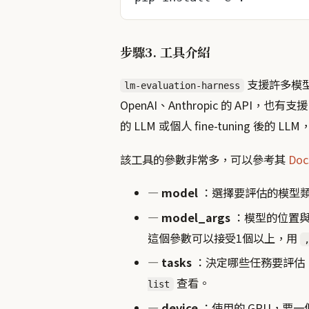
步驟3. 工具介紹
支援許多模型種
lm-evaluation-harness
OpenAI、Anthropic 的 API，也
的 LLM 或個人 fine-tuning 後的
該工具的參數非常多，可以參考其
Doc
— model
：選擇要評估的模型
— model_args
：模型的位置與參
這個參數可以接受1個以上，用
— tasks
：決定哪些任務要評估
查看。
list
— device
：使用的 GPU，要